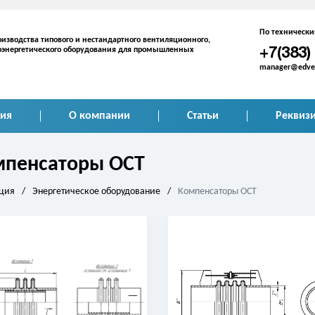
По техническ
изводства типового и нестандартного вентиляционного,
плоэнергетического оборудования для промышленных
+7(383)
manager@edven
ия
О компании
Статьи
Реквиз
мпенсаторы ОСТ
ция
/
Энергетическое оборудование
/
Компенсаторы ОСТ