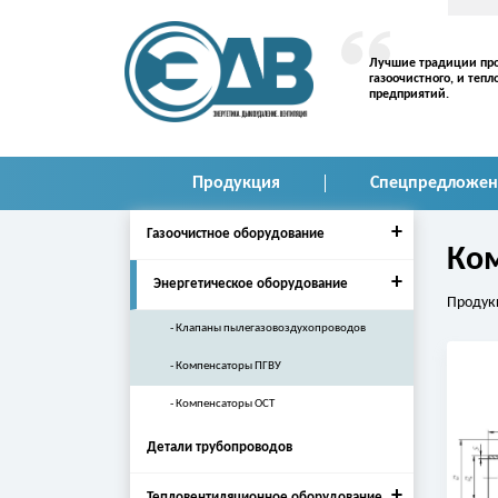
Лучшие традиции про
газоочистного, и те
предприятий.
Продукция
Спецпредложен
+
Газоочистное оборудование
Ко
+
Энергетическое оборудование
Продук
Клапаны пылегазовоздухопроводов
Компенсаторы ПГВУ
Компенсаторы ОСТ
Детали трубопроводов
+
Тепловентиляционное оборудование