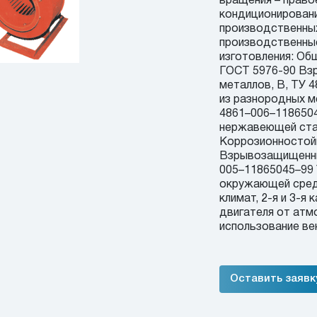
вращения – прав
кондиционировани
производственных
производственные
изготовления: Об
ГОСТ 5976-90 Вз
металлов, В, ТУ
из разнородных м
4861–006–1186504
нержавеющей стал
Коррозионностойк
Взрывозащищенные
005–11865045–99 
окружающей среды
климат, 2-я и 3-я
двигателя от ат
использование ве
Оставить заявк