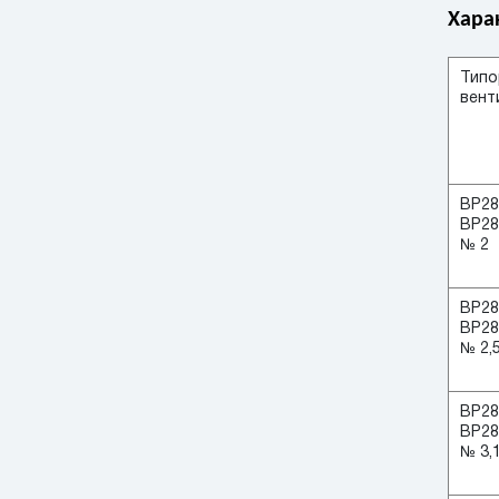
Хара
Типо
вент
ВР28
ВР28
№ 2
ВР28
ВР28
№ 2,
ВР28
ВР28
№ 3,