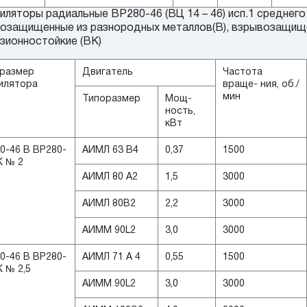
ляторы радиальные ВР280-46 (ВЦ 14 – 46) исп.1 среднего
озащищенные из разнородных металлов(В), взрывозащище
зионностойкие (ВК)
размер
Двигатель
Частота
илятора
враще- ния, об./
мин
Типоразмер
Мощ-
ность,
кВт
0-46 B ВР280-
АИМЛ 63 В4
0,37
1500
K № 2
АИМЛ 80 А2
1,5
3000
АИМЛ 80B2
2,2
3000
АИММ 90L2
3,0
3000
0-46 В ВР280-
АИМЛ 71 А 4
0,55
1500
K № 2,5
АИММ 90L2
3,0
3000