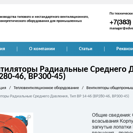
По техническ
изводства типового и нестандартного вентиляционного,
плоэнергетического оборудования для промышленных
+7(383)
manager@edven
ия
О компании
Статьи
Реквиз
тиляторы Радиальные Среднего Д
280-46, ВР300-45)
ция
/
Тепловентиляционное оборудование
/
Вентиляторы общепромы
торы Радиальные Среднего Давления, Тип ВР 14-46 (ВР280-46, ВР300-45)
Общие сведения:
всасывания Корп
загнутые лопатки