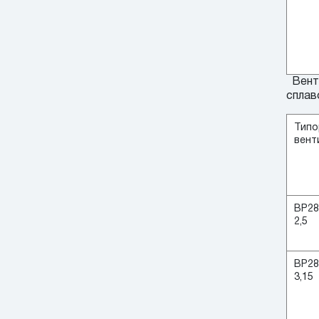
Венти
сплав
Типо
вент
ВР28
2,5
ВР28
3,15