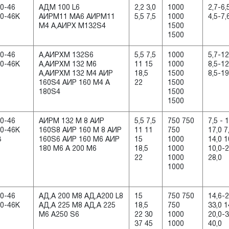
0-46
АДМ 100 L6
2,2 3,0
1000
2,7-6,
0-46K
АИРМ11 МА6 АИРМ11
5,5 7,5
1000
4,5-7,
М4 А,АИРХ М132S4
1500
1500
0-46
А,АИРХМ 132S6
5,5 7,5
1000
5,7-12
0-46K
А,АИРХМ 132 М6
11 15
1000
8,5-12
А,АИРХМ 132 М4 АИР
18,5
1500
8,5-19
160S4 АИР 160 М4 А
22
1500
180S4
1500
1500
0-46
АИРМ 132 М 8 АИР
5,5 7,5
750 750
7,5 - 1
0-46K
160S8 АИР 160 М 8 АИР
11 11
750
17,0 7
3
160S6 АИР 160 М6 АИР
15
1000
14,0 1
180 М6 А 200 М6
18,5
1000
10,0-2
22
1000
28,0
1000
0-46
АД,А 200 М8 АД,А200 L8
15
750 750
14,6-2
0-46K
АД,А 225 М8 АД,А 225
18,5
750
33,0 1
М6 А250 S6
22 30
1000
20,0-3
37 45
1000
40,0