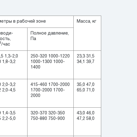
етры в рабочей зоне
Масса, кг
зводи-
Полное давление,
ость,
Па
3
/час
,5 1,3-2,0
250-320 1000-1220
23,3 31,5
8 1,8-3,2
1000-1300 1000-
34,1 39,7
1400
0 2,0-3,2
415-460 1700-2000
35,0 47,0
2 2,0-4,5
1700-2000 1700-
65,0 71,0
2000
9 1,4-3,5
320-370 320-350
43,0 46,0
5 2,2-5,0
750-880 750-900
47,2 58,0