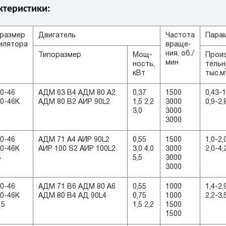
ктеристики:
размер
Двигатель
Частота
Парам
илятора
враще-
ния, об./
Типоразмер
Мощ-
Прои
мин
ность,
тельн
кВт
тыс.м
0-46
АДМ 63 B4 АДМ 80 А2
0,37
1500
0,43-1
0-46K
АДМ 80 В2 АИР 90L2
1,5 2,2
3000
0,9-2,
3,0
3000
3000
0-46
АДМ 71 А4 АИР 90L2
0,55
1500
1,0-2,
0-46K
АИР 100 S2 АИР 100L2
3,0 4,0
3000
2,0-4,
5
5,5
3000
3000
0-46
АДМ 71 B6 АДМ 80 A6
0,55
1000
1,4-2,
0-46K
АДМ 80 В4 АД 90L4
0,75
1000
2,2-3,
15
1,5 2,2
1500
1500