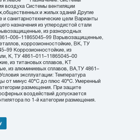
ое и левое Назначение: Системы
я воздуха Системы вентиляции
,общественных и жилых зданий Другие
 и санитарнотехнические цели Варианты
щего назначения из углеродистой стали
рывозащищенные, из разнородных
 4861–006–11865045–99 Взрывозащищенные,
еталлов, коррозионностойкие, ВК, ТУ
5–99 Коррозионностойкие, из
и, К, ТУ 4861–011–11865045–00
ие, из титановых сплавов, КТ
, из алюминиевых сплавов, ВА,ТУ 4861–
Условия эксплуатации: Температура
 от минус 40°С до плюс 40°С. Умеренный
 категории размещения. При защите
мосферных воздействий допускается
нтилятора по 1-й категории размещения.
у