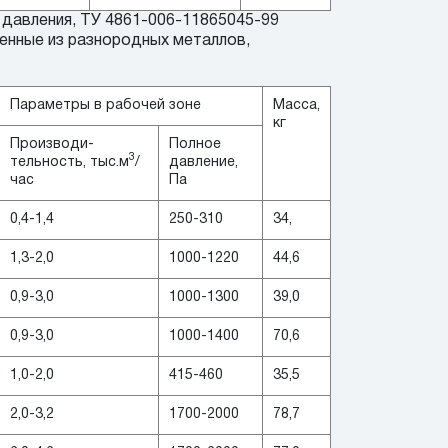
 давления, ТУ 4861-006-11865045-99
нные из разнородных металлов,
Параметры в рабочей зоне
Масса,
кг
Производи-
Полное
3
тельность, тыс.м
/
давление,
час
Па
0,4-1,4
250-310
34,
1,3-2,0
1000-1220
44,6
0,9-3,0
1000-1300
39,0
0,9-3,0
1000-1400
70,6
1,0-2,0
415-460
35,5
2,0-3,2
1700-2000
78,7