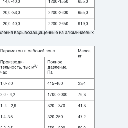
14,6-40,0
1200-1550
655,0
20,0-33,0
2200-2600
655,0
20,0-40,0
2200-2650
919,0
давления взрывозащищенные из алюминиевых
Параметры в рабочей зоне
Масса,
кг
Производи-
Полное
3
тельность, тыс.м
/
давление,
час
Па
1,0-2,0
415-460
33,4
2,0 - 4,2
1700-2000
76,3
1 ,4 - 2,9
320 - 370
41,3
1,4-3,5
320-350
47,2