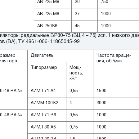
АВ 225 М8
30
750
АВ 225 М6
37
1000
АВ 250S6
45
1000
ляторы радиальные ВР80-75 (ВЦ 4 – 75) исп. 1 низкого 
ов (ВА), ТУ 4861-006-11865045-99
размер
Двигатель
Частота враще-
илятора
ния, об./мин
Типоразмер
Мощ-
ность,
кВт
0-46 ВА №
АИМЛ 71 А4
0,55
1500
АИММ 100S2
4
3000
0-46 ВА №
АИМЛ 71 В6
0,55
1000
АИМЛ 80 А6
0,75
1000