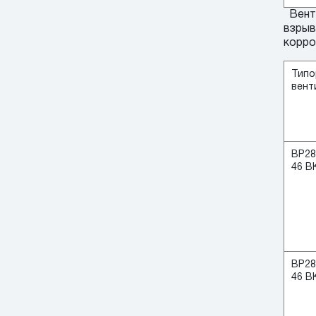
Венти
взрыв
корро
Типо
вент
ВР28
46 В
ВР28
46 В